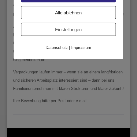
Verpackungsmittelmechaniker. 10-Klassenabschluss und ein
Alle ablehnen
Facharbeiterabschluss sind notwendig. Alter spielt keine Rolle!
Arbeitszeit ist täglich von 07.00 bis 16.00 Uhr. Gute
Einstellungen
Bezahlung, Monats- und Jahresleistungsprämien und
Urlaubsgeld. Wahlweise Arbeitszeitkonto oder
Datenschutz
|
Impressum
Überstundenbezahlung mit Zuschlag runden die finanziellen
Gegebenheiten ab.
Verpackungen laufen immer – wenn sie an einem langfristigen
und sicheren Arbeitsplatz interessiert sind – dann bei uns!
Familienunternehmen mit klaren Strukturen und klarer Zukunft!
Ihre Bewerbung bitte per Post oder e-mail.