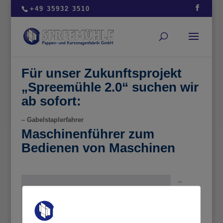
+49 35932 3510
Für unser Zukunftsprojekt
„Spreemühle 2.0“ suchen wir
ab sofort:
– Gabelstaplerfahrer
Maschinenführer zum
Bedienen von Maschinen
–
Maschi
nenführ
er zum