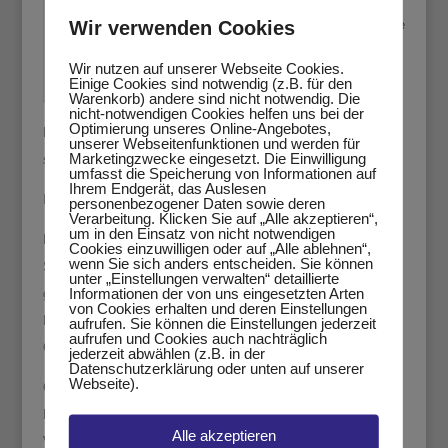
Wir verwenden Cookies
Bediene
n von
Wir nutzen auf unserer Webseite Cookies.
Maschi
Einige Cookies sind notwendig (z.B. für den
Warenkorb) andere sind nicht notwendig. Die
nen zur
nicht-notwendigen Cookies helfen uns bei der
Optimierung unseres Online-Angebotes,
Herstellung von Wellpappenverpackungen mit Flexodruck –
unserer Webseitenfunktionen und werden für
Marketingzwecke eingesetzt. Die Einwilligung
s.g. Inlinern
umfasst die Speicherung von Informationen auf
Ihrem Endgerät, das Auslesen
Ihr Aufgabengebiet umfasst:
personenbezogener Daten sowie deren
Verarbeitung. Klicken Sie auf „Alle akzeptieren“,
um in den Einsatz von nicht notwendigen
Das Einstellen der Maschinen, Einbau von
Cookies einzuwilligen oder auf „Alle ablehnen“,
wenn Sie sich anders entscheiden. Sie können
Stanzwerkzeugen/Klischees, Überwachen der Produktion auf
unter „Einstellungen verwalten“ detaillierte
Informationen der von uns eingesetzten Arten
gute Qualität und Quantität, kleine Wartungs-, Reparatur- und
von Cookies erhalten und deren Einstellungen
Reiningsarbeiten und das Anleiten eines Teams mit 3
aufrufen. Sie können die Einstellungen jederzeit
aufrufen und Cookies auch nachträglich
Gehilfen.
jederzeit abwählen (z.B. in der
Datenschutzerklärung oder unten auf unserer
Webseite).
Geeignet sind alle Ausbildungsrichtungen als Mechaniker,
Maschinenführer usw.. Ideal wäre
Alle akzeptieren
Verpackungsmitteltechnologe oder